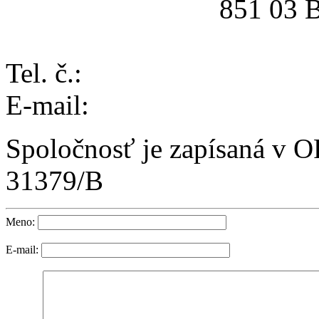
851 03 Brati
Tel. č.:
E-mail:
Spoločnosť je zapísaná v OR
31379/B
Meno:
E-mail: